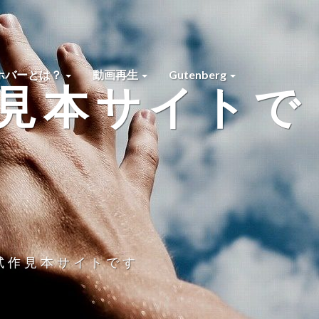
ホバーとは？
動画再生
Gutenberg
作見本サイトで
ss試作見本サイトです