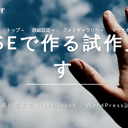
です
トップ
段組設定
フォトギャラリー
マウス
OUSEで作る試
す
公開する LightHouse のWordPre