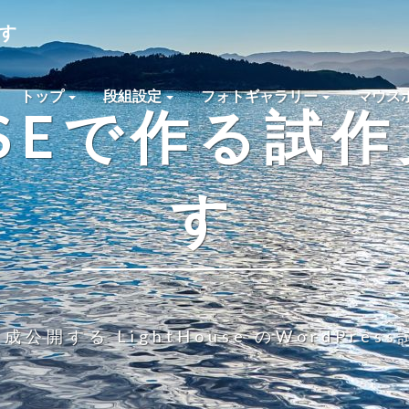
です
トップ
段組設定
フォトギャラリー
マウス
OUSEで作る試
す
公開する LightHouse のWordPre