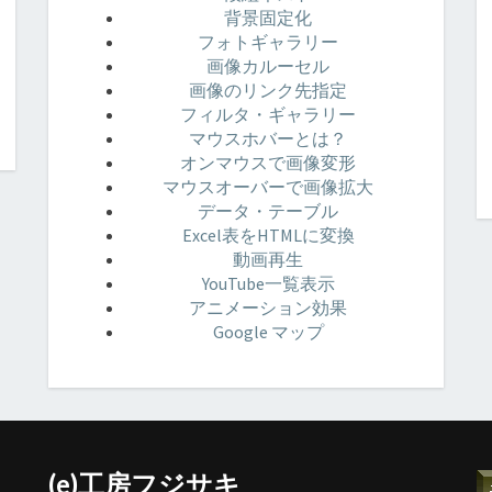
背景固定化
フォトギャラリー
画像カルーセル
画像のリンク先指定
フィルタ・ギャラリー
マウスホバーとは？
オンマウスで画像変形
マウスオーバーで画像拡大
データ・テーブル
Excel表をHTMLに変換
動画再生
YouTube一覧表示
アニメーション効果
Google マップ
(e)工房フジサキ