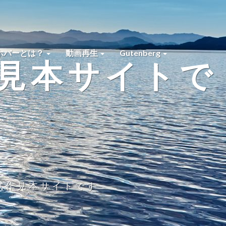
ホバーとは？
動画再生
Gutenberg
作見本サイトで
ss試作見本サイトです