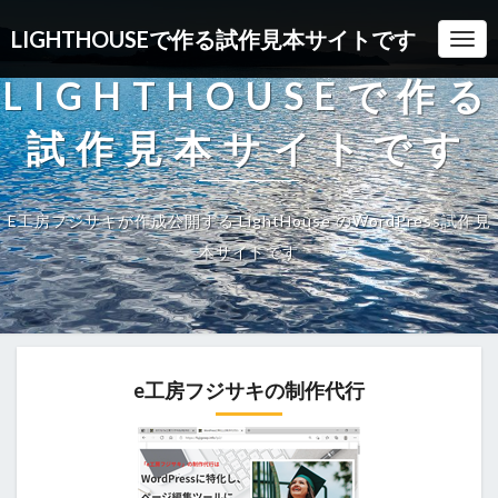
LIGHTHOUSEで作る試作見本サイトです
Togg
LIGHTHOUSEで作る
試作見本サイトです
E工房フジサキが作成公開する LightHouse のWordPress試作見
本サイトです
e工房フジサキの制作代行