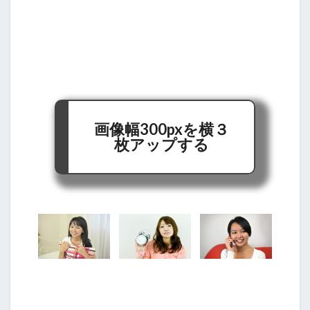
画像幅300pxを横３
枚アップする