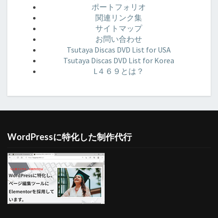
ポートフォリオ
関連リンク集
サイトマップ
お問い合わせ
Tsutaya Discas DVD List for USA
Tsutaya Discas DVD List for Korea
L４６９とは？
WordPressに特化した制作代行