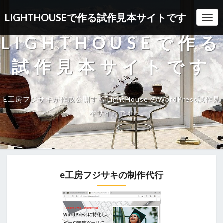
LIGHTHOUSEで作る試作見本サイトです
Togg
LIGHTHOUSEで作る
試作見本サイトです
E工房フジサキが作成公開する LightHouse のWordPress試作見
本サイトです
e工房フジサキの制作代行