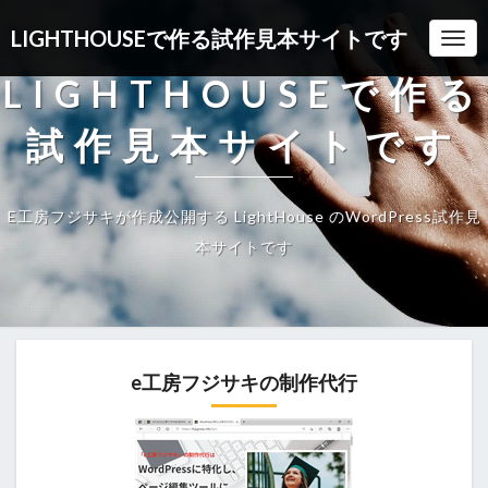
LIGHTHOUSEで作る試作見本サイトです
Togg
LIGHTHOUSEで作る
試作見本サイトです
E工房フジサキが作成公開する LightHouse のWordPress試作見
本サイトです
e工房フジサキの制作代行