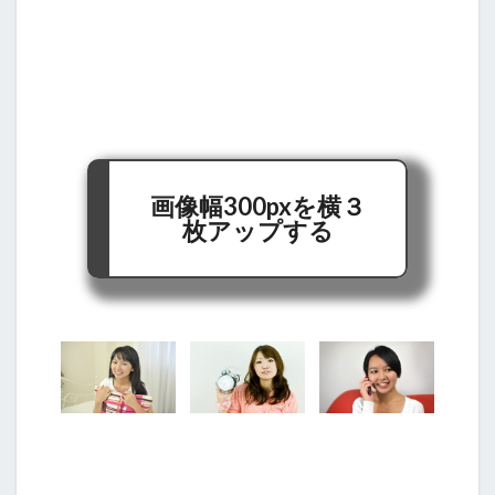
画像幅300pxを横３
枚アップする