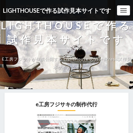
LIGHTHOUSEで作る試作見本サイトです
Togg
LIGHTHOUSEで作る
試作見本サイトです
E工房フジサキが作成公開する LightHouse のWordPress試作見
本サイトです
e工房フジサキの制作代行